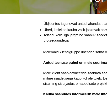
Üldjoontes jagunevad antud lahendust ta
Ühed, kellel on kauba valik jooksvalt sa
Teised, kellel iga järgmine saabuv saadet
protseduuridega.
Mõlemaid kliendigruppe ühendab sama vaja
Antud teenuse puhul on meie suurimaks
Meie klient saab defineerida saabuva saade
mitme saadetisega kaup kohale tuleb. Eel
sisu ning sisu jaotus omapoolsete projekt
Kauba saabudes informeerib meie info