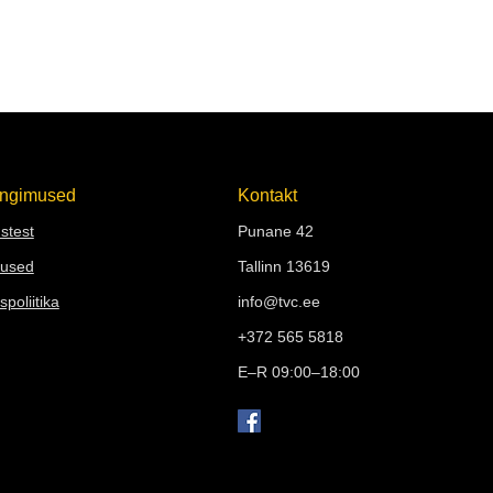
Tingimused
Kontakt
stest
Punane 42
mused
Tallinn 13619
spoliitika
info@tvc.ee
+372 565 5818
E–R 09:00–18:00