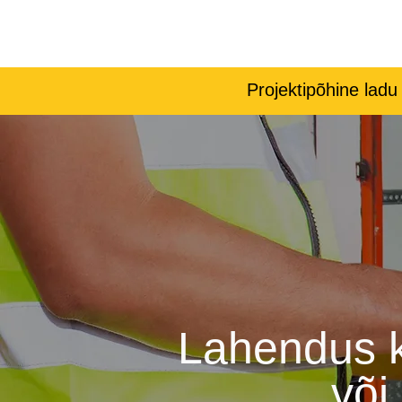
Projektipõhine ladu
Lahendus k
või