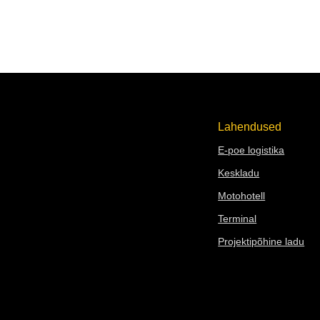
KÜSI PAKKUMIST
Lahendused
E-po
e logistika
Keskladu
Moto
hotell
Terminal
Projektipõhine ladu