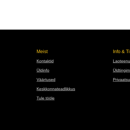
Meist
Info & 
Kontaktid
Laoteenu
Üldinfo
Üldtingi
Väärtused
Privaatsu
Keskkonn
a
teadlikkus
Tule tööle