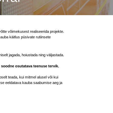
õtte võimekusest realiseerida projekte.
auba käitlus püsivate rutiinsete
selt jagada, hoiustada ning väljastada.
d soodne osutatava teenuse tervik.
selt teada, kui mitmel alusel või kui
takse eeldatava kauba saabumise aeg ja