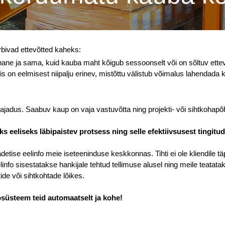
rbivad ettevõtted kaheks:
rnane ja sama, kuid kauba maht kõigub sessoonselt või on sõltuv ettev
is on eelmisest niipalju erinev, mistõttu välistub võimalus lahendada k
dus. Saabuv kaup on vaja vastuvõtta ning projekti- või sihtkohapõhi
 eeliseks läbipaistev protsess ning selle efektiivsusest tingitu
tise eelinfo meie iseteeninduse keskkonnas. Tihti ei ole kliendile täp
info sisestatakse hankijale tehtud tellimuse alusel ning meile teata
ide või sihtkohtade lõikes.
süsteem teid automaatselt ja kohe!