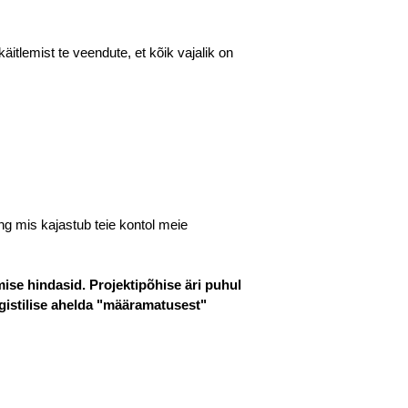
äitlemist te veendute, et kõik vajalik on
g mis kajastub teie kontol meie
ise hindasid. Projektipõhise äri puhul
ogistilise ahelda "määramatusest"