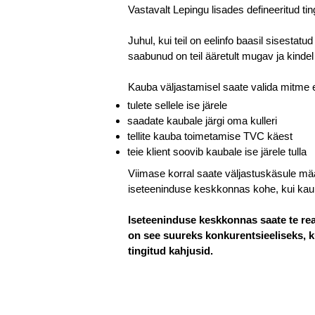
Vastavalt Lepingu lisades defineeritud ti
Juhul, kui teil on eelinfo baasil sisesta
saabunud on teil ääretult mugav ja kindel
Kauba väljastamisel saate valida mitme 
tulete sellele ise järele
saadate kaubale järgi oma kulleri
tellite kauba toimetamise TVC käest
teie klient soovib kaubale ise järele tulla
Viimase korral saate väljastuskäsule mä
iseteeninduse keskkonnas kohe, kui kaup
Iseteeninduse keskkonnas saate te rea
on see suureks konkurentsieeliseks, k
tingitud kahjusid.