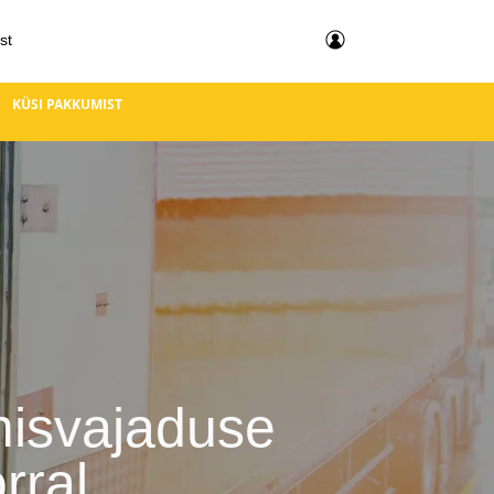
st
KÜSI
PAKKUMIST
misvajaduse
rral