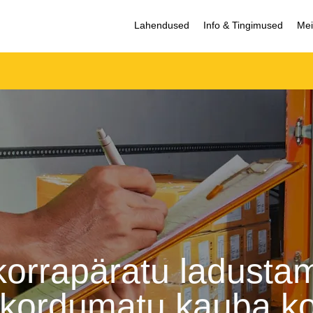
Lahendused
Info & Tingimused
Mei
orrapäratu ladusta
 kordumatu kauba ko