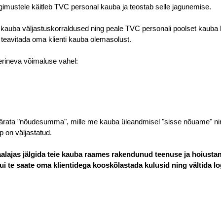
ngimustele käitleb TVC personal kauba ja teostab selle jagunemise.
tud kauba väljastuskorraldused ning peale TVC personali poolset kauba k
 teavitada oma klienti kauba olemasolust.
erineva võimaluse vahel:
ärata "nõudesumma", mille me kauba üleandmisel "sisse nõuame" nin
 on väljastatud.
alajas jälgida teie kauba raames rakendunud teenuse ja hoiustam
ui te saate oma klientidega kooskõlastada kulusid ning vältida l