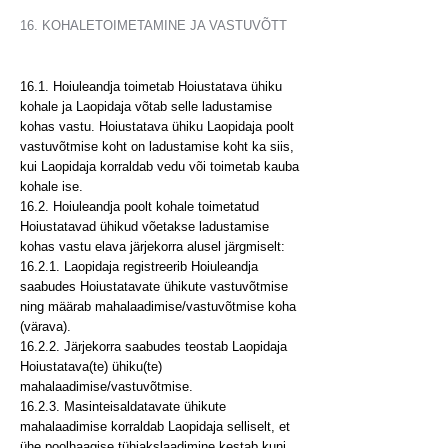
16. KOHALETOIMETAMINE JA VASTUVÕTT
16.1. Hoiuleandja toimetab Hoiustatava ühiku
kohale ja Laopidaja võtab selle ladustamise
kohas vastu. Hoiustatava ühiku Laopidaja poolt
vastuvõtmise koht on ladustamise koht ka siis,
kui Laopidaja korraldab vedu või toimetab kauba
kohale ise.
16.2. Hoiuleandja poolt kohale toimetatud
Hoiustatavad ühikud võetakse ladustamise
kohas vastu elava järjekorra alusel järgmiselt:
16.2.1. Laopidaja registreerib Hoiuleandja
saabudes Hoiustatavate ühikute vastuvõtmise
ning määrab mahalaadimise/vastuvõtmise koha
(värava).
16.2.2. Järjekorra saabudes teostab Laopidaja
Hoiustatava(te) ühiku(te)
mahalaadimise/vastuvõtmise.
16.2.3. Masinteisaldatavate ühikute
mahalaadimise korraldab Laopidaja selliselt, et
ühe poolhaagise tühjakslaadimine kestab kuni