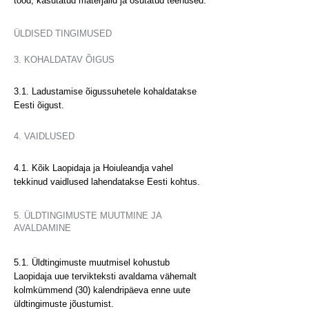
tööd, kasutatud materjalid ja osutatud teenused.
ÜLDISED TINGIMUSED
3. KOHALDATAV ÕIGUS
3.1. Ladustamise õigussuhetele kohaldatakse
Eesti õigust.
4. VAIDLUSED
4.1. Kõik Laopidaja ja Hoiuleandja vahel
tekkinud vaidlused lahendatakse Eesti kohtus.
5. ÜLDTINGIMUSTE MUUTMINE JA
AVALDAMINE
5.1. Üldtingimuste muutmisel kohustub
Laopidaja uue tervikteksti avaldama vähemalt
kolmkümmend (30) kalendripäeva enne uute
üldtingimuste jõustumist.