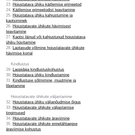
23.
Hoiustatava ühiku käitlemise erimeetod
24.
Käitlemise erimeetodist teavitamine
25.
Hoiustatava ühiku kahjustumine ja
kaotsiminek
26.
Hoiustatavate ühikute hävimisest
teavitamine
27.
Kaotsi läinud või kahjustunud hoiustatava
ühiku hüvitamine
28.
Laotasude võtmine hoiustatavate ühikute
hävimise korral
Kindlustus
29.
Laopidaja kindlustuskohustus
30.
Hoiustatava ühiku kindlustamine
31.
Kindlustuse sõlmimine, muutmine ja
lõpetamine
Hoiustatavate ühikute väljastamine
32.
Hoiustatava ühiku väljanõudmise õigus
33.
Hoiustatavate ühikute väljastamise
tingimused
34.
Hoiustatavate ühikute äraviimine
35.
Hoiustatavate ühikute ennetähtaegse
äraviimise kohustus