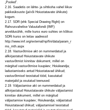
„Pooled”.
2.16. Saadetis on lähte- ja sihtkoha vahel liikuv
pakkeüksuste (ja/või Hoiustatavate ühikute)
kogum.
2.17. SDR (ehk Special Drawing Right) on
Rahvusvahelise Valuutafondi (IMF)
arveldusühik, mille kurss euro suhtes on kõikuv.
SDRi kurss on leitav aadressil
http://www.imf.org/external/np/fin/data/param_r
ms_mth.aspx
2.18. Vastuvõtmise akt on nummerdatud ja
allkirjastatud Hoiustatavate ühikute
vastuvõtmist kinnitav dokument, millel on
märgitud vastuvõtmise kuupäev; Hoiuleandja;
ladustamiseks antud Hoiustatavad ühikud;
vastuvõtmisel teostatud tööd, kasutatud
materjalid ja osutatud teenused.
2.19. Väljastamise akt on nummerdatud ja
allkirjastatud Hoiustatavate ühikute väljastamist
kinnitav dokument, millel on märgitud
väljastamise kuupäev; Hoiuleandja; väljastatud
Hoiustatavad ühikud; väljastamisel teostatud