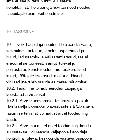
ilma et see piiraks punkti 9.1 sätete
kohaldamist. Hoiuleandja hüvitab need nõuded
Laopidajale esimesel nõudmisel.
10. TASUMINE
10.1. Kõik Laopidaja nõuded Hoiuleandja vastu,
sealhulgas laotasud, kindlustuspreemiad ja -
kulud, ladustamis- ja väljastamistasud, tasud
erakorralise töö eest, samuti tulekahju
põhjustatud koristuskulud jms, erakorralised
kulud, töötajate lisatasud, maksud, lõivud,
viivised jne tuleb tasuda esimesel nõudmisel.
10.2. Tasumine toimub eurodes Laopidaja
koostatud arve alusel.
10.2.1. Arve mugavamaks tasumiseks pakub
Hoiuleandja koostöös Maksekeskus AS-iga arve
tasumise tehnilist võimalust arvel toodud lingi
kaudu.
10.2.2. Arve tasumisel arvel toodud lingi kaudu
suunatakse Hoiuleandja väljapoole Laopidaja
kontrolli all olevat keskkonda vastava osapoole