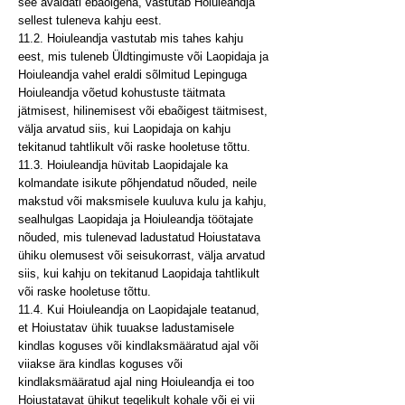
see avaldati ebaõigena, vastutab Hoiuleandja
sellest tuleneva kahju eest.
11.2. Hoiuleandja vastutab mis tahes kahju
eest, mis tuleneb Üldtingimuste või Laopidaja ja
Hoiuleandja vahel eraldi sõlmitud Lepinguga
Hoiuleandja võetud kohustuste täitmata
jätmisest, hilinemisest või ebaõigest täitmisest,
välja arvatud siis, kui Laopidaja on kahju
tekitanud tahtlikult või raske hooletuse tõttu.
11.3. Hoiuleandja hüvitab Laopidajale ka
kolmandate isikute põhjendatud nõuded, neile
makstud või maksmisele kuuluva kulu ja kahju,
sealhulgas Laopidaja ja Hoiuleandja töötajate
nõuded, mis tulenevad ladustatud Hoiustatava
ühiku olemusest või seisukorrast, välja arvatud
siis, kui kahju on tekitanud Laopidaja tahtlikult
või raske hooletuse tõttu.
11.4. Kui Hoiuleandja on Laopidajale teatanud,
et Hoiustatav ühik tuuakse ladustamisele
kindlas koguses või kindlaksmääratud ajal või
viiakse ära kindlas koguses või
kindlaksmääratud ajal ning Hoiuleandja ei too
Hoiustatavat ühikut tegelikult kohale või ei vii