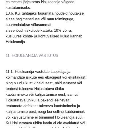
esimeses järjekorras Hoiuleandja võlgade
kustutamiseks.
10.6. Kui tähtajaks tasumata nõudeid nõutakse
sisse hagimenetluse või muu toiminguga,
suurendatakse võlasummat
sissenõudmiskulude katteks 10% võrra,
kusjuures kohtu- ja kohtuvälised kulud kannab
Hoiuleandja.
11. HOIULEANDJA VASTUTUS
11.1. Hoiuleandja vastutab Laopidaja ja
kolmandate isikute ees ebaõigest või eksitavast
ning puudulikust kirjeldusest, näidustusest või
teabest tuleneva Hoiustatava ühiku
kaotsimineku või kahjustumise eest, samuti
Hoiustatava ühiku ja pakendi eelnevalt
teatamata defektist tuleneva kaotsimineku ja
kahjustumise eest, isegi kui selline kaotsiminek
või kahjustumine ei toimunud Hoiuleandja süül.
Kui Hoiustatava ühiku kaalu ei ole avaldatud või