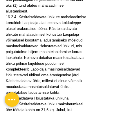
üks (1) tund alates mahalaadimise
alustamisest.
16.2.4. Käsiteisaldavate ühikute mahalaadimise
korraldab Laopidaja alati eelneva kokkuleppe
alusel erakorralise tööna. Käsiteisaldavate
ühikute mahalaadimisel kohustub Laopidaja
võimalusel koostama ladustamiseks mõeldud
masinteisaldatavad Hoiustatavad ühikud, mis
paigutatakse hiljem masinteisaldamise korras
laokohale. Eelneva detailse masinteisaldatava
ühiku põhise kirjelduse puudumisel
komplekteerib Laopidaja masinteisaldatavad
Hoiustatavad ühikud oma äranägemise järgi.
Käsiteisaldatav ühik, millest ei olnud võimalik
moodustada masinteisaldatavat ühikut,
paigutatakse ladustamise kohta
käsiteisaldatava Hoiustatava ühikuna.
16.2.5. Käsiteisaldatava ühiku maksimumkaal
ühe töötaja kohta on 31,5 kg. Juhul, kui
käsiteisaldatava ühiku kaal on lubatust suurem,
on Laopidajal õigus antud ühiku teisaldamisel
rakendada suuremat töötajate arvu.