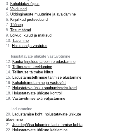
3.
Kohaldatav õigus
4.
Vaidlused
5.
Üldtingimuste muutmine ja avaldamine
6.
Kirjalikud protseduurid
7.
Tööaeg
8.
Tasumäärad
9.
Lõivud, kulud ja maksud
10.
Tasumine
11.
Hoiuleandja vastutus
Hoiustatavate ühikute vastuvõtmine
12.
Kauba kirjeldus ja eelinfo edastamine
13.
Tellimusest keeldumine
14.
Tellimuse täitmise kiirus
15.
Ladustamistellimuse täitmise alustamine
16.
Kohaletoimetamine ja vastuvõtt
17.
Hoiustatava ühiku saabumisseisukord
18.
Hoiustatavate ühikute kontroll
19.
Vastuvõtmise akti väljastamine
Ladustamine
20.
Ladustamise koht, hoiustatavate ühikute
üleviimine
21.
Juurdepääsu lubamine ladustamise kohta
22.
Hoiustatavate ühikute käitlemine