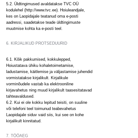
5.2. Üldtingimused avaldatakse TVC OÜ
kodulehel (http://www.tvc.ee). Hoiuleandjale,
kes on Laopidajale teatanud oma e-posti
aadressi, saadetakse teade üldtingimuste
muutmise kohta ka e-posti teel.
6. KIRJALIKUD PROTSEDUURID
6.1. Kõik pakkumised, kokkulepped,
Hoiustatava ühiku kohaletoimetamise,
ladustamise, käitlemise ja väljastamise juhendid
vormistatakse kirjalikult. Kirjalikule
vorminõudele vastab ka elektrooniline
kirjavahetus ning muud kirjalikult taasesitatavad
tahteavaldused.
6.2. Kui ei ole kokku lepitud teisiti, on suuline
või telefoni teel toimunud teabevahetus
Laopidajale siduv vaid siis, kui see on kohe
kirjalikult kinnitatud.
7. TÖÖAEG