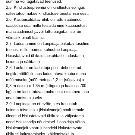
summa või tagatavad teenused.
2.5. Kindlustuspreemia on kindlustuslepingus
sätestatud makse kindlustuse teostamise eest.
2.6. Käsiteisaldatav ühik on lattu saabunud
saadetise osa, mille teisaldamine kaubaautost
mahalaadimisel ja/või lattu paigutamisel on
võimalik ainult käsitsi.
2.7. Ladustamine on Laopidaja pakutav tasuline
teenus, mille raames kohustub Laopidaja
Hoiustatavaid ühikuid laokohtadel ladustama,
hoidma ja säilitama.
2.8. Laokoht on ladustaja poolt defineeritud
tinglik mõõtühik laos ladustatava kauba mahu
mõõtmiseks (mõõtmetega 1,2 m (sügavus) x
0,8 m (laius) x 1,35 m (kõrgus) ja kaaluga 700
kg) ja on ladustatava kauba eest esitatava tasu
arvestamise aluseks.
2.9. Laopidaja on ettevõte, kes kohustub
hoidma teise isiku (Hoiuleandja) poolt temale
üleantud Hoiustatavaid ühikuid ja väljastama
need Hoiuleandja nõudmisel. Laopidaja võtab
Hoiuleandjalt vastu juhendeid Hoiustatavate
ühikute ladustamiseks, käitlemiseks ja