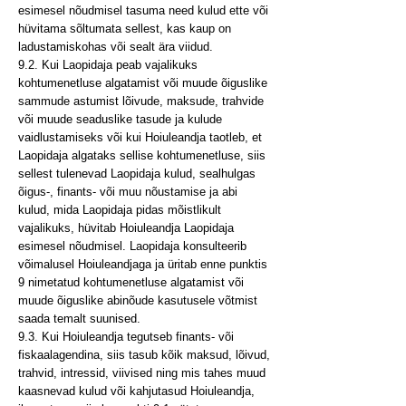
esimesel nõudmisel tasuma need kulud ette või
hüvitama sõltumata sellest, kas kaup on
ladustamiskohas või sealt ära viidud.
9.2. Kui Laopidaja peab vajalikuks
kohtumenetluse algatamist või muude õiguslike
sammude astumist lõivude, maksude, trahvide
või muude seaduslike tasude ja kulude
vaidlustamiseks või kui Hoiuleandja taotleb, et
Laopidaja algataks sellise kohtumenetluse, siis
sellest tulenevad Laopidaja kulud, sealhulgas
õigus-, finants- või muu nõustamise ja abi
kulud, mida Laopidaja pidas mõistlikult
vajalikuks, hüvitab Hoiuleandja Laopidaja
esimesel nõudmisel. Laopidaja konsulteerib
võimalusel Hoiuleandjaga ja üritab enne punktis
9 nimetatud kohtumenetluse algatamist või
muude õiguslike abinõude kasutusele võtmist
saada temalt suunised.
9.3. Kui Hoiuleandja tegutseb finants- või
fiskaalagendina, siis tasub kõik maksud, lõivud,
trahvid, intressid, viivised ning mis tahes muud
kaasnevad kulud või kahjutasud Hoiuleandja,