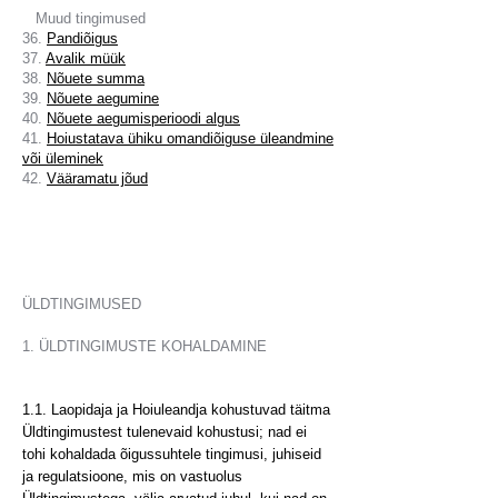
Muud tingimused
36.
Pandiõigus
37.
Avalik müük
38.
Nõuete summa
39.
Nõuete aegumine
40.
Nõuete aegumisperioodi algus
41.
Hoiustatava ühiku omandiõiguse üleandmine
või üleminek
42.
Vääramatu jõud
ÜLDTINGIMUSED
1. ÜLDTINGIMUSTE KOHALDAMINE
1.1. Laopidaja ja Hoiuleandja kohustuvad täitma
Üldtingimustest tulenevaid kohustusi; nad ei
tohi kohaldada õigussuhtele tingimusi, juhiseid
ja regulatsioone, mis on vastuolus