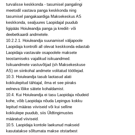
turvalisse keskkonda - tasumisel pangalingi
meetodil vastava panga keskkonda ning
tasumisel pangakaardiga Maksekeskus AS
keskkonda, sealjuures Laopidajal puudub
ligipääs Hoiuleandja panga ja krediit- või
deebetkaardi andmetele.
10.2.2.1. Hoiuleandja suunamisel väljapoole
Laopidaja kontrolli all olevat keskkonda edastab
Laopidaja vastavale osapoolele maksete
teostamiseks vajalikud isikuandmed.
Isikuandmete vastuvõtjad (sh Maksekeskuse
AS) on siinkohal andmete volitatud töötlejad.
10.3. Hoiuleandja tasub laotasud alati
kokkulepitud tähtajal, ilma et see piiraks
eelneva lõike sätete kohaldamist.
10.4. Kui Hoiuleandja ei tasu Laopidaja nõudeid
kohe, võib Laopidaja nõuda Lepingus kokku
lepitud määras viiviseid või kui selline
kokkulepe puudub, siis Üldtingimustes
määratud viiviseid.
10.5. Laopidaja kontole laekunud makseid
kasutatakse sõltumata makse otstarbest