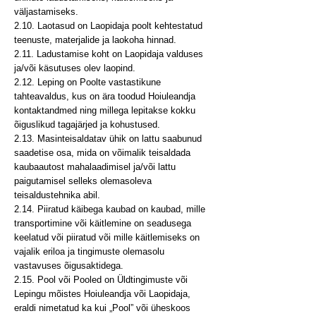
väljastamiseks.
2.10. Laotasud on Laopidaja poolt kehtestatud
teenuste, materjalide ja laokoha hinnad.
2.11. Ladustamise koht on Laopidaja valduses
ja/või käsutuses olev laopind.
2.12. Leping on Poolte vastastikune
tahteavaldus, kus on ära toodud Hoiuleandja
kontaktandmed ning millega lepitakse kokku
õiguslikud tagajärjed ja kohustused.
2.13. Masinteisaldatav ühik on lattu saabunud
saadetise osa, mida on võimalik teisaldada
kaubaautost mahalaadimisel ja/või lattu
paigutamisel selleks olemasoleva
teisaldustehnika abil.
2.14. Piiratud käibega kaubad on kaubad, mille
transportimine või käitlemine on seadusega
keelatud või piiratud või mille käitlemiseks on
vajalik eriloa ja tingimuste olemasolu
vastavuses õigusaktidega.
2.15. Pool või Pooled on Üldtingimuste või
Lepingu mõistes Hoiuleandja või Laopidaja,
eraldi nimetatud ka kui „Pool” või üheskoos