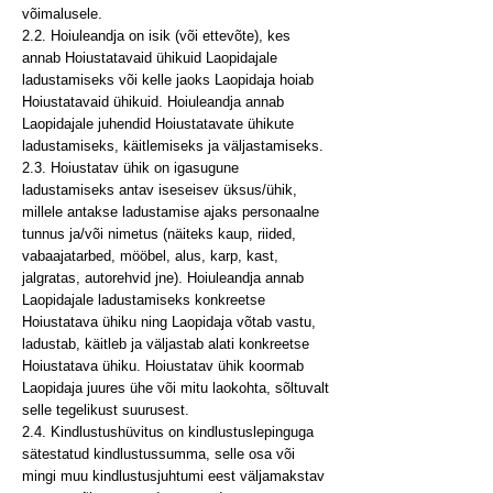
võimalusele.
2.2. Hoiuleandja on isik (või ettevõte), kes
annab Hoiustatavaid ühikuid Laopidajale
ladustamiseks või kelle jaoks Laopidaja hoiab
Hoiustatavaid ühikuid. Hoiuleandja annab
Laopidajale juhendid Hoiustatavate ühikute
ladustamiseks, käitlemiseks ja väljastamiseks.
2.3. Hoiustatav ühik on igasugune
ladustamiseks antav iseseisev üksus/ühik,
millele antakse ladustamise ajaks personaalne
tunnus ja/või nimetus (näiteks kaup, riided,
vabaajatarbed, mööbel, alus, karp, kast,
jalgratas, autorehvid jne). Hoiuleandja annab
Laopidajale ladustamiseks konkreetse
Hoiustatava ühiku ning Laopidaja võtab vastu,
ladustab, käitleb ja väljastab alati konkreetse
Hoiustatava ühiku. Hoiustatav ühik koormab
Laopidaja juures ühe või mitu laokohta, sõltuvalt
selle tegelikust suurusest.
2.4. Kindlustushüvitus on kindlustuslepinguga
sätestatud kindlustussumma, selle osa või
mingi muu kindlustusjuhtumi eest väljamakstav