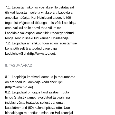
7.1. Ladustamiskohas võetakse Hoiustatavaid
ühikud ladustamisele ja viiakse ära Laopidaja
ametlikul tööajal. Kui Hoiuleandja soovib töö
tegemist väljaspool tööaega, siis võib Laopidaja
omal valikul selle soovi täita või mitte.
Laopidaja väljaspool ametlikku tööaega tehtud
tööga seotud lisakulud kannab Hoiuleandja.
7.2. Laopidaja ametlikud tööajad on ladustamise
koha põhiselt ära toodud Laopidaja
koduleheküljel (http://www.tvc.ee).
8. TASUMÄÄRAD
8.1. Laopidaja kehtivad laotasud ja tasumäärad
on ära toodud Laopidaja koduleheküljel
(
http://www.tvc.ee
).
8.2. Laopidajal on õigus kord aastas muuta
hindu Statistikaameti avaldatud tarbijahinna
indeksi võrra, teatades sellest vähemalt
kuuskümmend (60) kalendripäeva ette. Uue
hinnakirjaga mittenõustumisel on Hoiuleandjal