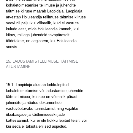
kohaletoimetamise tellimuse ja juhendite
täitmise kiiruse määrab Laopidaja. Laopidaja
arvestab Hoiuleandja tellimuse täitmise kiiruse
soovi nii palju kui võimalik, kuid ei vastuta
kulude eest, mida Hoiuleandja kannab, kui
kiirus, millega juhendeid tavapäraselt
täidetakse, on aeglasem, kui Hoiuleandja
soovis.
15. LADUSTAMISTELLIMUSE TÄITMISE
ALUSTAMINE
15.1. Laopidaja alustab kokkulepitud
kohaletoimetamise või ladustamise juhendite
täitmist niipea, kui see on võimalik pärast
juhendite ja nõutud dokumentide
vastuvõetavaks tunnistamist ning vajalike
üksikasjade ja käitlemiseeskirjade
kättesaamist, kui ei ole kokku lepitud teisiti või
kui seda ei takista erilised asjaolud.