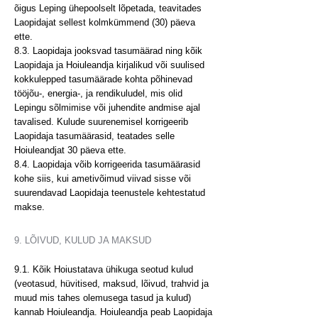
õigus Leping ühepoolselt lõpetada, teavitades
Laopidajat sellest kolmkümmend (30) päeva
ette.
8.3. Laopidaja jooksvad tasumäärad ning kõik
Laopidaja ja Hoiuleandja kirjalikud või suulised
kokkulepped tasumäärade kohta põhinevad
tööjõu-, energia-, ja rendikuludel, mis olid
Lepingu sõlmimise või juhendite andmise ajal
tavalised. Kulude suurenemisel korrigeerib
Laopidaja tasumäärasid, teatades selle
Hoiuleandjat 30 päeva ette.
8.4. Laopidaja võib korrigeerida tasumäärasid
kohe siis, kui ametivõimud viivad sisse või
suurendavad Laopidaja teenustele kehtestatud
makse.
9. LÕIVUD, KULUD JA MAKSUD
9.1. Kõik Hoiustatava ühikuga seotud kulud
(veotasud, hüvitised, maksud, lõivud, trahvid ja
muud mis tahes olemusega tasud ja kulud)
kannab Hoiuleandja. Hoiuleandja peab Laopidaja