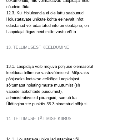
dokumendid, mis võimaldavad Laopidajal neid
nõudeid täita.
12.3. Kui Hoiuleandja ei ole lattu saabunud
Hoiustatavate ühikute kohta eelnevalt infot
edastanud või edastatud info on ebatäpne, on
Laopidajal õigus neid mitte vastu võtta.
13. TELLIMUSEST KEELDUMINE
13.1. Laopidaja võib mõjuva põhjuse olemasolul
keelduda tellimuse vastuvõtmisest. Mõjuvaks
põhjuseks loetakse eelkõige Laopidajast
sõltumatut hoiutingimuste muutumist (sh
vabade laokohtade puudumist),
administratiivseid piiranguid, samuti ka
Üldtingimuste punktis 35.3 nimetatud põhjusi.
14. TELLIMUSE TÄITMISE KIIRUS
14.1. Hoiustatava ühiku ladustamise või