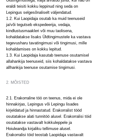
Üldtingimustega, välja arvatud juhul, kui nad on
eraldi teisiti kokku leppinud ning seda on
Lepingus selgesõnaliselt väljendatud.
1.2. Kui Laopidaja osutab ka muid teenuseid
ja/või tegutseb ekspedeerija, vedaja,
kindlustusmaakleri või muu taolisena,
kohaldatakse lisaks Üldtingimustele ka vastava
tegevusharu tavatingimusi või tingimusi, mille
kohaldamises on kokku lepitud.
1.3. Kui Laopidaja kasutab teenuse osutamisel
allahankija teenuseid, siis kohaldatakse vastava
allhankija teenuse osutamise tingimusi.
2. MÕISTED
2.1. Erakorraline töö on teenus, mida ei ole
hinnakirjas, Lepingus või Lepingu lisades
kirjeldatud ja hinnastatud. Erakorralist tööd
osutatakse alati tunnitöö alusel. Erakorralisi töid
osutatakse vastavalt kokkuleppele ja
Hoiuleandja kirjaliku tellimuse alusel.
Erakorralisi töid teostab Laopidaja vastavalt