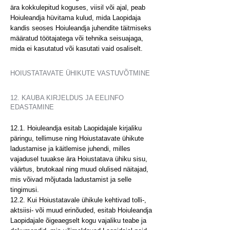
ära kokkulepitud koguses, viisil või ajal, peab
Hoiuleandja hüvitama kulud, mida Laopidaja
kandis seoses Hoiuleandja juhendite täitmiseks
määratud töötajatega või tehnika seisuajaga,
mida ei kasutatud või kasutati vaid osaliselt.
HOIUSTATAVATE ÜHIKUTE VASTUVÕTMINE
12. KAUBA KIRJELDUS JA EELINFO
EDASTAMINE
12.1. Hoiuleandja esitab Laopidajale kirjaliku
päringu, tellimuse ning Hoiustatavate ühikute
ladustamise ja käitlemise juhendi, milles
vajadusel tuuakse ära Hoiustatava ühiku sisu,
väärtus, brutokaal ning muud olulised näitajad,
mis võivad mõjutada ladustamist ja selle
tingimusi.
12.2. Kui Hoiustatavale ühikule kehtivad tolli-,
aktsiisi- või muud erinõuded, esitab Hoiuleandja
Laopidajale õigeaegselt kogu vajaliku teabe ja